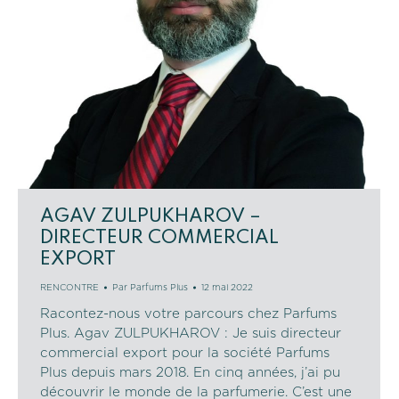
AGAV ZULPUKHAROV –
DIRECTEUR COMMERCIAL
EXPORT
RENCONTRE
Par
Parfums Plus
12 mai 2022
Racontez-nous votre parcours chez Parfums
Plus. Agav ZULPUKHAROV : Je suis directeur
commercial export pour la société Parfums
Plus depuis mars 2018. En cinq années, j’ai pu
découvrir le monde de la parfumerie. C’est une