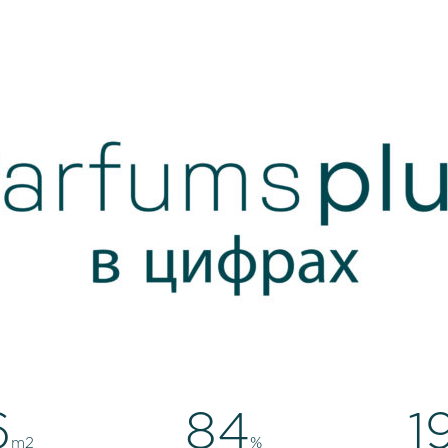
0
90
2
m2
%