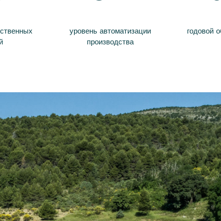
дственных
уровень автоматизации
годовой 
й
производства