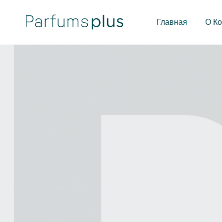
Главная
О К