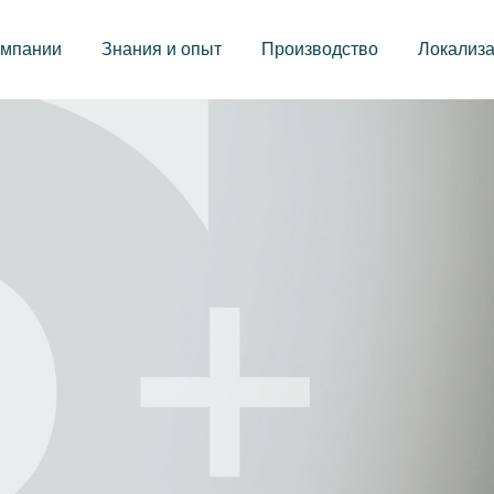
омпании
Знания и опыт
Производство
Локализ