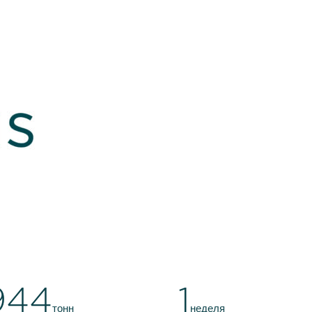
000
1
тонн
неделя