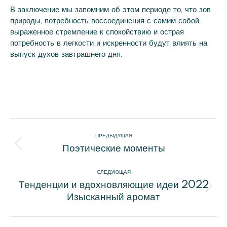
В заключение мы запомним об этом периоде то, что зов
природы, потребность воссоединения с самим собой,
выраженное стремление к спокойствию и острая
потребность в легкости и искренности будут влиять на
выпуск духов завтрашнего дня.
Навигация
ПРЕДЫДУЩАЯ
Поэтические моменты
по
Предыдущая
запись:
СЛЕДУЮЩАЯ
записям
Тенденции и вдохновляющие идеи 2022
Следующая
Изысканный аромат
запись: