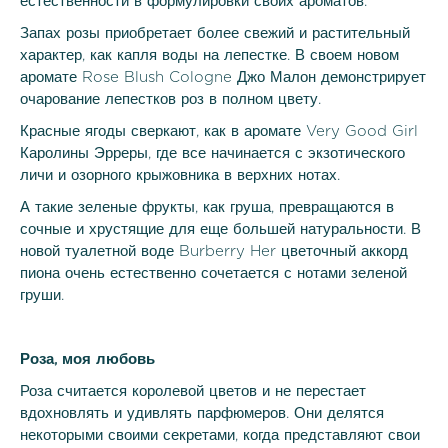
естественности в формулировки своих ароматов.
Запах розы приобретает более свежий и растительный
характер, как капля воды на лепестке. В своем новом
аромате Rose Blush Cologne Джо Малон демонстрирует
очарование лепестков роз в полном цвету.
Красные ягоды сверкают, как в аромате Very Good Girl
Каролины Эрреры, где все начинается с экзотического
личи и озорного крыжовника в верхних нотах.
А такие зеленые фрукты, как груша, превращаются в
сочные и хрустящие для еще большей натуральности. В
новой туалетной воде Burberry Her цветочный аккорд
пиона очень естественно сочетается с нотами зеленой
груши.
Роза, моя любовь
Роза считается королевой цветов и не перестает
вдохновлять и удивлять парфюмеров. Они делятся
некоторыми своими секретами, когда представляют свои