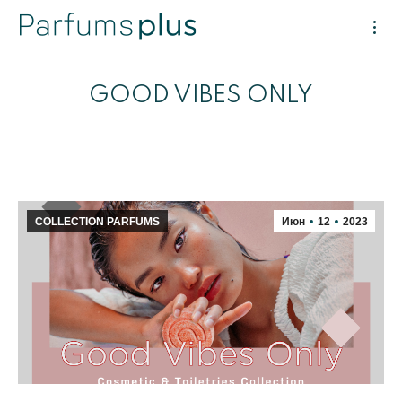
GOOD VIBES ONLY
COLLECTION PARFUMS
Июн
12
2023