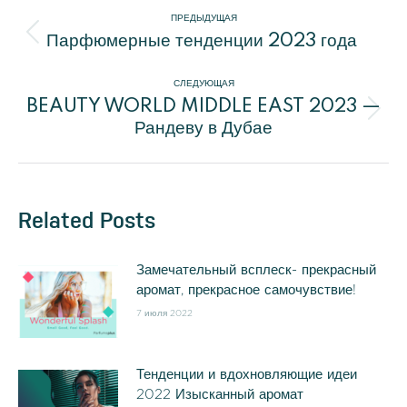
Навигация
ПРЕДЫДУЩАЯ
Парфюмерные тенденции 2023 года
по
Предыдущая
запись:
СЛЕДУЮЩАЯ
записям
BEAUTY WORLD MIDDLE EAST 2023 —
Следующая
Рандеву в Дубае
запись:
Related Posts
Замечательный всплеск- прекрасный
аромат, прекрасное самочувствие!
7 июля 2022
Тенденции и вдохновляющие идеи
2022 Изысканный аромат