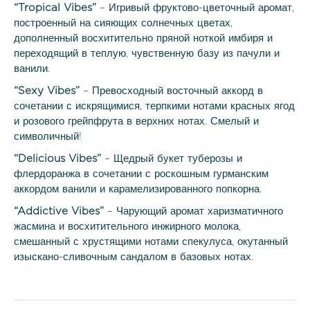
“
Tropical
Vibes
”
– Игривый фруктово-цветочный аромат,
построенный на сияющих солнечных цветах,
дополненный восхитительно пряной ноткой имбиря и
переходящий в теплую, чувственную базу из пачули и
ванили.
“
Sexy
Vibes
”
– Превосходный восточный аккорд в
сочетании с искрящимися, терпкими нотами красных ягод
и розового грейпфрута в верхних нотах. Смелый и
символичный!
“
Delicious
Vibes
”
– Щедрый букет туберозы и
флердоранжа в сочетании с роскошным гурманским
аккордом ванили и карамелизированного попкорна.
“
Addictive
Vibes
”
– Чарующий аромат харизматичного
жасмина и восхитительного инжирного молока,
смешанный с хрустящими нотами спекулуса, окутанный
изыскано-сливочным сандалом в базовых нотах.