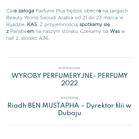
Cał
a
załoga
Parfums Plus będzie obecn
a
na targach
Beauty World Saoudi Arabia od 21 do 23 marca w
Rijadzie,
KAS
. Z przyjemnością
spotkamy się
z
Państw
em
na naszym stoisku. Czekamy na
Was
w
hali 2, stoisko A36.
Nawigacja
POPRZEDNIE
WYROBY PERFUMERYJNE- PERFUMY
wpisów
Poprzedni
2022
wpis:
NASTĘPNE
Riadh BEN MUSTAPHA – Dyrektor filii w
Następny
Dubaju
wpis: