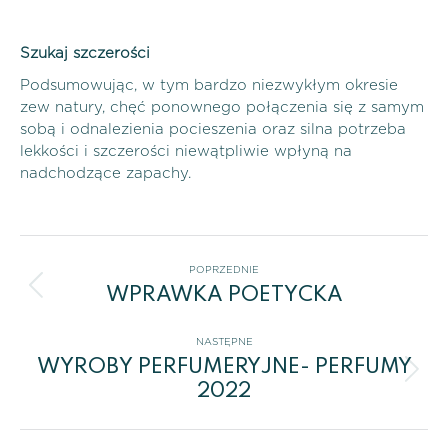
Szukaj szczerości
Podsumowując, w tym bardzo niezwykłym okresie
zew natury, chęć ponownego połączenia się z samym
sobą i odnalezienia pocieszenia oraz silna potrzeba
lekkości i szczerości niewątpliwie wpłyną na
nadchodzące zapachy.
Nawigacja
POPRZEDNIE
WPRAWKA POETYCKA
wpisów
Poprzedni
wpis:
NASTĘPNE
WYROBY PERFUMERYJNE- PERFUMY
Następny
2022
wpis: