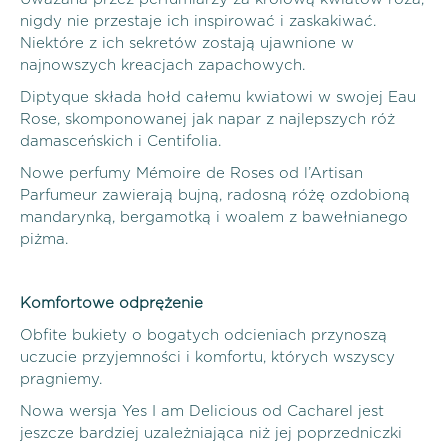
nigdy nie przestaje ich inspirować i zaskakiwać.
Niektóre z ich sekretów zostają ujawnione w
najnowszych kreacjach zapachowych.
Diptyque składa hołd całemu kwiatowi w swojej Eau
Rose, skomponowanej jak napar z najlepszych róż
damasceńskich i Centifolia.
Nowe perfumy Mémoire de Roses od l’Artisan
Parfumeur zawierają bujną, radosną różę ozdobioną
mandarynką, bergamotką i woalem z bawełnianego
piżma.
Komfortowe odprężenie
Obfite bukiety o bogatych odcieniach przynoszą
uczucie przyjemności i komfortu, których wszyscy
pragniemy.
Nowa wersja Yes I am Delicious od Cacharel jest
jeszcze bardziej uzależniająca niż jej poprzedniczki