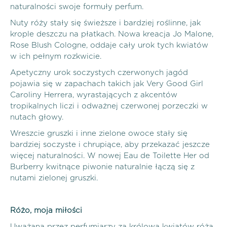
naturalności swoje formuły perfum.
Nuty róży stały się świeższe i bardziej roślinne, jak
krople deszczu na płatkach. Nowa kreacja Jo Malone,
Rose Blush Cologne, oddaje cały urok tych kwiatów
w ich pełnym rozkwicie.
Apetyczny urok soczystych czerwonych jagód
pojawia się w zapachach takich jak Very Good Girl
Caroliny Herrera, wyrastających z akcentów
tropikalnych liczi i odważnej czerwonej porzeczki w
nutach głowy.
Wreszcie gruszki i inne zielone owoce stały się
bardziej soczyste i chrupiące, aby przekazać jeszcze
więcej naturalności. W nowej Eau de Toilette Her od
Burberry kwitnące piwonie naturalnie łączą się z
nutami zielonej gruszki.
Różo, moja miłości
Uważana przez perfumiarzy za królową kwiatów róża,