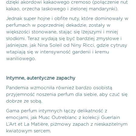
dzięki akordowi kakaowego cremoso (połączenie nut
kakao, orzecha laskowego i zielonej mandarynki).
Jednak super hojne i obfite nuty, które dominowały w
perfumach w poprzedniej dekadzie, zostały w
większości stonowane, stając się lżejszymi i mniej
słodkimi. Teraz wydają się być bardziej zmysłowe i
jaśniejsze, jak Nina Soleil od Niny Ricci, gdzie cytrusy
wtapiają się w intensywność gardenii i kremu
waniliowego.
Intymne, autentyczne zapachy
Pandemia wzmocniła również bardzo osobistą
przyjemność noszenia perfum dla siebie, aby czuć się
dobrze ze sobą.
Gama perfum intymnych łączy delikatność z
emocjami, jak Musc Outreblanc z kolekcji Guerlain
L’Art et La Matière, piżmowy zapach z nieskazitelnym
kwiatowym sercem.