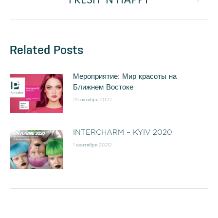
записям
FRESH ‘N HAPPY
Следующая
запись:
Related Posts
Мероприятие: Мир красоты на
Ближнем Востоке
25 октября 2022
INTERCHARM – KYIV 2020
1 сентября 2020