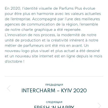
En 2020, l’identité visuelle de Parfums Plus évolue
pour être plus en harmonie avec les valeurs actuelles
de l’entreprise. Accompagné par l’une des meilleures
agences de communication de la région, l’ensemble
de notre charte graphique a été repensée.
L’innovation de nos process, la modernité de notre
unité de production et la créativité inhérent à notre
métier de parfumeurs ont été mis en avant. Un
nouveau logo plus visuel et plus actuel a été dessiné
et un nouveau site internet est en ligne depuis le mois
d’octobre !
Навигация
ПРЕДЫДУЩАЯ
INTERCHARM – KYIV 2020
по
Предыдущая
запись:
СЛЕДУЮЩАЯ